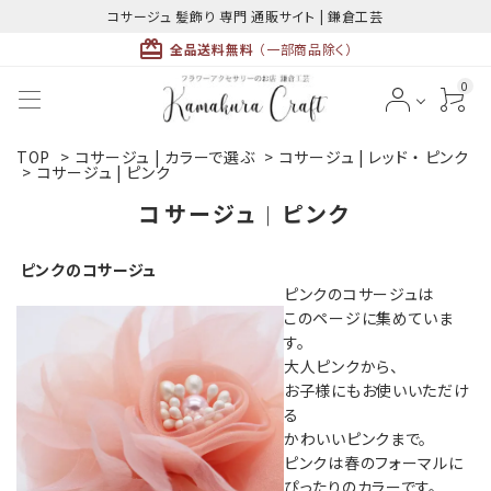
コサージュ 髪飾り 専門 通販サイト | 鎌倉工芸
card_giftcard
全品送料無料
（一部商品除く）
0
TOP
>
コサージュ | カラーで選ぶ
>
コサージュ | レッド ・ ピンク
ACCOUNT MENU
>
コサージュ | ピンク
ようこそ ゲスト 様
コサージュ | ピンク
meeting_room
person
ログイン
新規会員登録
ピンクのコサージュ
ピンクのコサージュは
このページに集めていま
す。
大人ピンクから、
お子様にもお使いいただけ
る
最近チェックした商品
かわいいピンクまで。
ピンクは春のフォーマルに
ぴったりのカラーです。