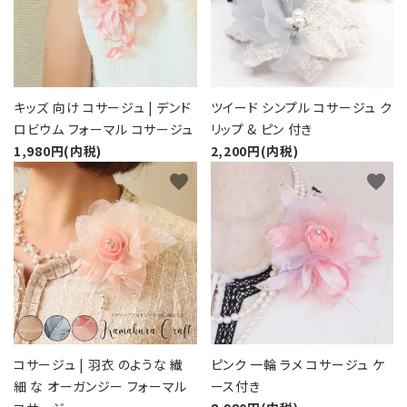
キッズ 向け コサージュ | デンド
ツイード シンプル コサージュ ク
ロビウム フォーマル コサージュ
リップ & ピン 付き
1,980円(内税)
2,200円(内税)
favorite
favorite
コサージュ | 羽衣 のような 繊
ピンク 一輪 ラメ コサージュ ケ
細 な オーガンジー フォーマル
ース付き