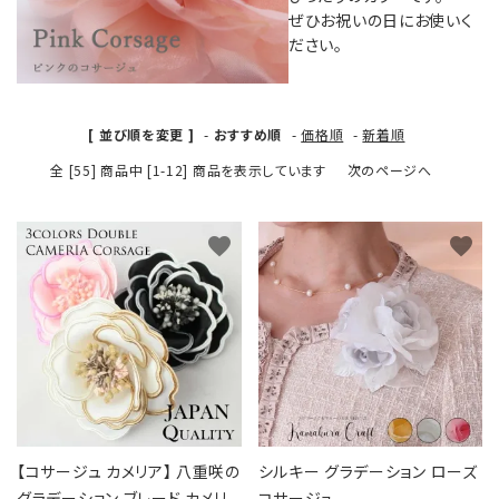
カテゴリーから探す
ぜひお祝いの日にお使いく
ださい。
コサージュの色から探す
和装髪飾りの色から探す
[ 並び順を変更 ]
-
おすすめ順
-
価格順
-
新着順
全 [55] 商品中 [1-12] 商品を表示しています
次のページへ
シーンから探す
コンテンツ
favorite
favorite
【コサージュ カメリア】 八重咲の
シルキー グラデーション ローズ
グラデーション ブレード カメリ
コサージュ