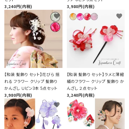
3,240円(内税)
3,980円(内税)
favorite
favorite
【和装 髪飾り セット】花びら 揺
【和装 髪飾り セット】ラメと薄縮
れる フラワー クリップ 髪飾り
緬のフラワー クリップ 髪飾り か
かんざし Ｕピン3本 5点セット
んざし ２点セット
3,980円(内税)
3,240円(内税)
favorite
favorite