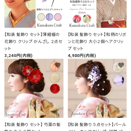
【和装 髪飾り セット】薄縮緬の
【和装 髪飾り セット】和柄のリボ
花飾り クリップ かんざし ２点セ
ンと花飾り 大小２個ヘアクリッ
ット
プ セット
3,240円(内税)
4,980円(内税)
favorite
favorite
【和装 髪飾り セット】 芍薬の髪
【和装 髪飾り ５点セット】パール