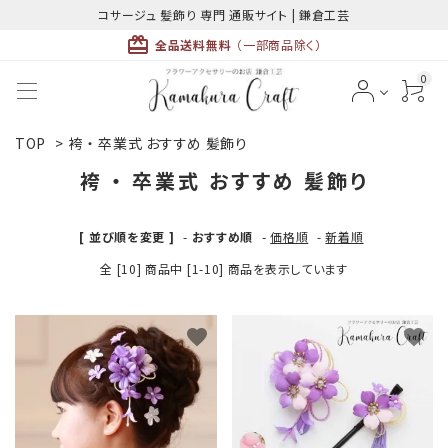
コサージュ 髪飾り 専門 通販サイト | 鎌倉工芸
card_giftcard
全品送料無料
（一部商品除く）
0
TOP
>
袴 ・ 卒業式 おすすめ 髪飾り
ACCOUNT MENU
ようこそ ゲスト 様
袴 ・ 卒業式 おすすめ 髪飾り
meeting_room
person
ログイン
新規会員登録
[ 並び順を変更 ]
-
おすすめ順
-
価格順
-
新着順
全 [10] 商品中 [1-10] 商品を表示しています
favorite
favorite
最近チェックした商品