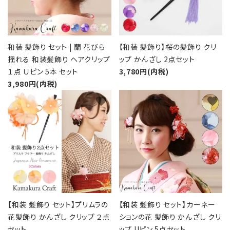
カテゴリーから探す
コサージュの色から探す
和装 髪飾り セット | 蘭 花びら
【和装 髪飾り】桜の髪飾り クリ
揺れる 和装髪飾り ヘアクリップ
ップ かんざし 2点セット
和装髪飾りの色から探す
１点 Ｕピン 5本 セット
3,780円(内税)
3,980円(内税)
シーンから探す
favorite
favorite
コンテンツ
【和装 髪飾り セット】プリムラの
【和装 髪飾り セット】カーネー
花髪飾り かんざし クリップ ２点
ションの花 髪飾り かんざし クリ
セット
ップ Uピン 5点セット