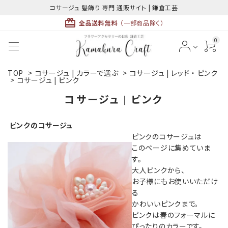
コサージュ 髪飾り 専門 通販サイト | 鎌倉工芸
card_giftcard
全品送料無料
（一部商品除く）
0
TOP
>
コサージュ | カラーで選ぶ
>
コサージュ | レッド ・ ピンク
ACCOUNT MENU
>
コサージュ | ピンク
ようこそ ゲスト 様
コサージュ | ピンク
meeting_room
person
ログイン
新規会員登録
ピンクのコサージュ
ピンクのコサージュは
このページに集めていま
す。
大人ピンクから、
お子様にもお使いいただけ
る
最近チェックした商品
かわいいピンクまで。
ピンクは春のフォーマルに
ぴったりのカラーです。