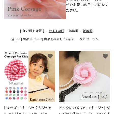
カテゴリーから探す
ぜひお祝いの日にお使いく
ださい。
コサージュの色から探す
和装髪飾りの色から探す
[ 並び順を変更 ]
-
おすすめ順
-
価格順
-
新着順
全 [55] 商品中 [1-12] 商品を表示しています
次のページへ
シーンから探す
コンテンツ
favorite
favorite
【 キッズ コサージュ 】カジュア
ピンクのカメリア コサージュ| グ
ル カメリア ミニ コサージュ
ログラン生地のモノトーンタイプ