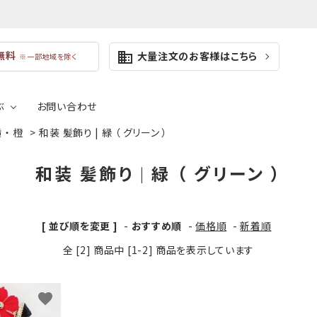
無料
大量注文のお客様はこちら
business
※一部地域を除く
ぶ
お問い合わせ
 ・ 橙
>
和装 髪飾り | 緑 （ グリーン ）
業式向けのコサージュ
成人式向けの髪飾り
ールアクセサリー
コサージュケース
和装 髪飾り | 緑 （ グリーン ）
けのコサージュ
浴衣・着物向けの髪飾り
ブラック
グレ
利な付属品
[ 並び順を変更 ]
-
おすすめ順
-
価格順
-
新着順
ネイビー
ブル
全 [2] 商品中 [1-2] 商品を表示しています
イエロー
オレ
favorite
ブラウン
ベー