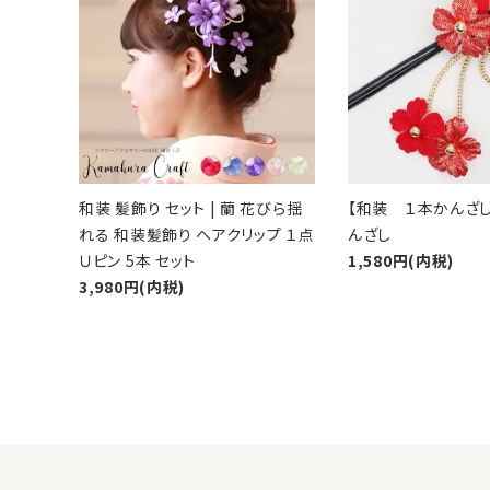
最近チェックした商品
カテゴリーから探す
ホワイト
コサージュの色から探す
ピンク
和装髪飾りの色から探す
和装 髪飾り セット | 蘭 花びら揺
【和装 １本かんざし
れる 和装髪飾り ヘアクリップ １点
んざし
イエロー
シーンから探す
Ｕピン 5本 セット
1,580円(内税)
3,980円(内税)
コンテンツ