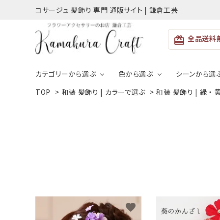
コサージュ 髪飾り 専門 通販サイト | 鎌倉工芸
全品送料
card_giftcard
カテゴリーから選ぶ
色から選ぶ
シーンから選
TOP
>
和装 髪飾り | カラーで選ぶ
>
和装 髪飾り | 緑 ・ 黄
ACCOUNT MENU
ようこそ ゲスト 様
入学式・卒
コサージュ
パ
結婚式向
meeting_room
person
ホワイト
ログイン
新規会員登録
親子お揃い＆キッズ
便
ピンク
グリーン
favorite
シルバー