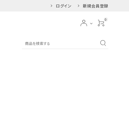
ログイン
新規会員登録
0
袴向けの髪飾り
和装髪飾り
七五三向けの髪飾り
ー
レッド
ー
パープル
ンジ
ゴールド
ジュ