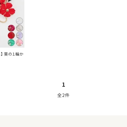
ブラック
レッ
ブルー
パー
】 葵の１輪か
オレンジ
1
全2件
close