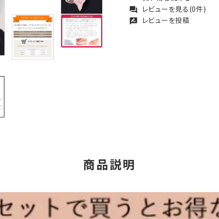
レビューを見る(0件)
forum
レビューを投稿
rate_review
商品説明