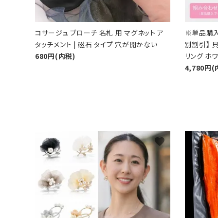
コサージュ ブローチ 名札 用 マグネット ア
※単品購
タッチメント | 磁石 タイプ 穴が開かない
別割引】 貝
680円(内税)
リング ホワ
4,780円(
favorite