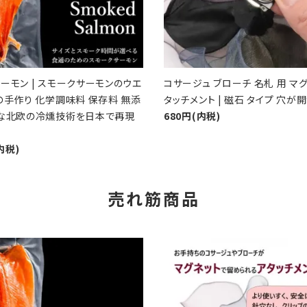
ーモン | スモークサーモンのウエ
コサージュ ブローチ 名札 用 マグ
の手作り 化学調味料 保存料 無添
タッチメント | 磁石 タイプ 穴が
的な北欧の冷燻技術を日本で再現
680円(内税)
内税)
売れ筋商品
favorite