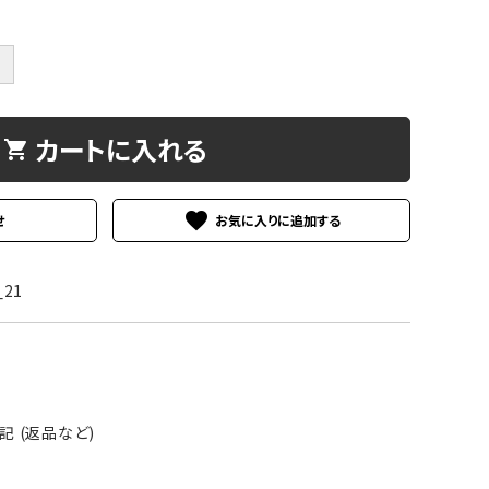
＋
ド
ベージュ
カートに入れる
shopping_cart
プル
グリーン
favorite
せ
_21
 (返品など)