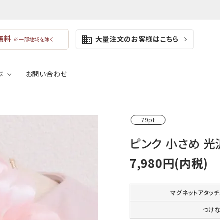
無料
大量注文のお客様はこちら
business
※一部地域を除く
ぶ
お問い合わせ
業式向けのコサージュ
成人式向けの髪飾り
ールアクセサリー
コサージュケース
79pt
けのコサージュ
浴衣・着物向けの髪飾り
ブラック
グレ
ピンク 小さめ 光
利な付属品
7,980円(内税)
ネイビー
ブル
イエロー
オレ
マグネットアタッ
つけ
ブラウン
ベー