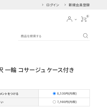
ログイン
新規会員登録
0
袴向けの髪飾り
和装髪飾り
七五三向けの髪飾り
ー
レッド
沢 一輪 コサージュ ケース付き
ー
パープル
ンジ
ゴールド
8,530円(内税)
チメントをつける
7,980円(内税)
ない
ジュ