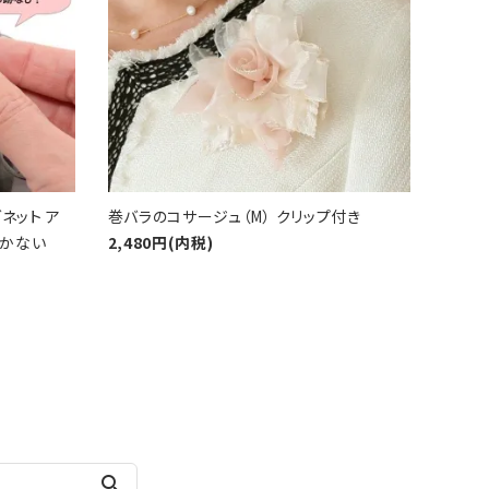
ネット ア
巻バラのコサージュ（M） クリップ付き
開かない
2,480円(内税)
search