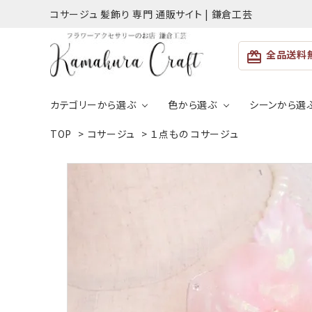
コサージュ 髪飾り 専門 通販サイト | 鎌倉工芸
全品送料
card_giftcard
カテゴリーから選ぶ
色から選ぶ
シーンから選
TOP
>
コサージュ
>
１点もの コサージュ
ACCOUNT MENU
ようこそ ゲスト 様
入学式・卒
コサージュ
パ
結婚式向
meeting_room
person
ホワイト
ログイン
新規会員登録
親子お揃い＆キッズ
便
ピンク
グリーン
シルバー