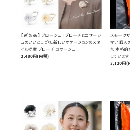
【 新製品 】 ブロージュ | ブローチとコサージ
スモークサ
ュのいいとこどり。新しいオケージョンのスタ
マツ 職人
イル提案 ブローチ コサージュ
加 本格
2,480円(内税)
しています
3,120円(
favorite