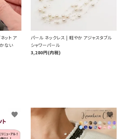
ネット ア
パール ネックレス | 軽やか アジャスタブル
開かない
シャワーパール
3,280円(内税)
favorite
favorite