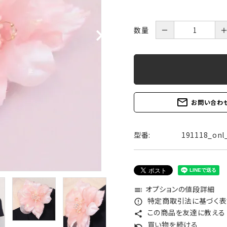
数量
－
ブラック
レッ
ブルー
パー
mail_outline
お問い合わ
オレンジ
型番:
191118_onl
オプションの値段詳細
toc
特定商取引法に基づく表記
error_outline
この商品を友達に教える
share
買い物を続ける
undo