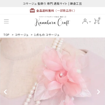
コサージュ 髪飾り 専門 通販サイト | 鎌倉工芸
card_giftcard
全品送料無料
（一部商品除く）
0
ACCOUNT MENU
TOP
>
コサージュ
>
１点もの コサージュ
ようこそ ゲスト 様
meeting_room
person
ログイン
新規会員登録
最近チェックした商品