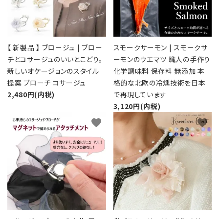
【 新製品 】 ブロージュ | ブロー
スモークサーモン | スモークサ
チとコサージュのいいとこどり。
ーモンのウエマツ 職人の手作り
新しいオケージョンのスタイル
化学調味料 保存料 無添加 本
提案 ブローチ コサージュ
格的な北欧の冷燻技術を日本
2,480円(内税)
で再現しています
3,120円(内税)
favorite
favorite