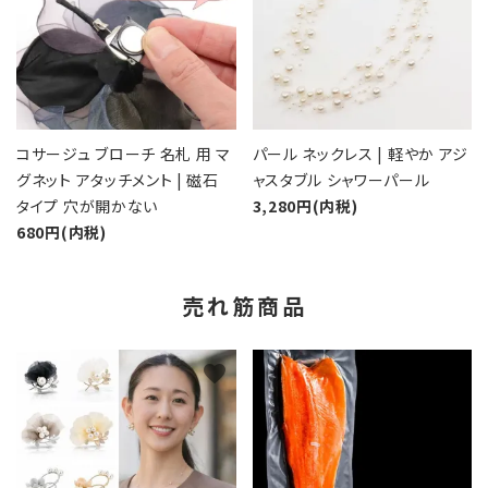
コサージュ ブローチ 名札 用 マ
パール ネックレス | 軽やか アジ
グネット アタッチメント | 磁石
ャスタブル シャワーパール
タイプ 穴が開かない
3,280円(内税)
680円(内税)
売れ筋商品
favorite
favorite