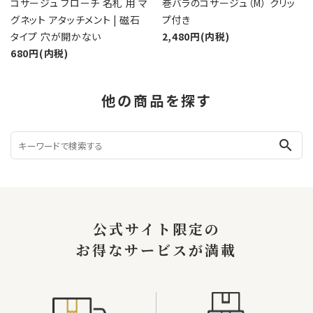
コサージュ ブローチ 名札 用 マ
巻バラのコサージュ（M） クリッ
グネット アタッチメント | 磁石
プ付き
タイプ 穴が開かない
2,480円(内税)
680円(内税)
他の商品を探す
search
公式サイト限定の
お得なサービスが満載