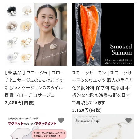
favorite
favorite
【 新製品 】 ブロージュ | ブロー
スモークサーモン | スモークサ
チとコサージュのいいとこどり。
ーモンのウエマツ 職人の手作り
新しいオケージョンのスタイル
化学調味料 保存料 無添加 本
提案 ブローチ コサージュ
格的な北欧の冷燻技術を日本
2,480円(内税)
で再現しています
3,120円(内税)
favorite
favorite