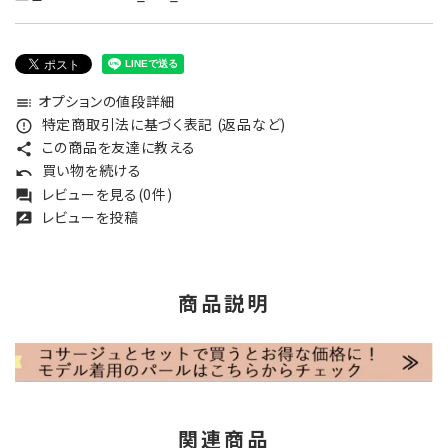
オプションの値段詳細
toc
特定商取引法に基づく表記 (返品など)
error_outline
この商品を友達に教える
share
買い物を続ける
undo
レビューを見る(0件)
forum
レビューを投稿
rate_review
商品説明
関連商品