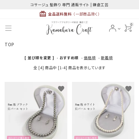
コサージュ 髪飾り 専門 通販サイト | 鎌倉工芸
card_giftcard
全品送料無料
（一部商品除く）
0
TOP
ACCOUNT MENU
ようこそ ゲスト 様
[ 並び順を変更 ]
-
おすすめ順
-
価格順
-
新着順
全 [4] 商品中 [1-4] 商品を表示しています
meeting_room
person
ログイン
新規会員登録
favorite
favorite
最近チェックした商品