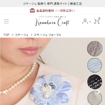
コサージュ 髪飾り 専門 通販サイト | 鎌倉工芸
card_giftcard
全品送料無料
（一部商品除く）
0
ACCOUNT MENU
TOP
>
コサージュ
>
コサージュ フォーマル
ようこそ ゲスト 様
meeting_room
person
ログイン
新規会員登録
最近チェックした商品