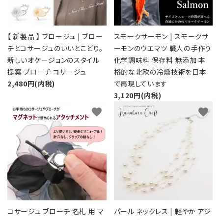
【 新製品 】 ブロージュ | ブロー
スモークサーモン | スモークサ
チとコサージュのいいとこどり。
ーモンのウエマツ 職人の手作り
新しいオケージョンのスタイル
化学調味料 保存料 無添加 本
提案 ブローチ コサージュ
格的な北欧の冷燻技術を日本
2,480円(内税)
で再現しています
3,120円(内税)
favorite
favorite
コサージュ ブローチ 名札 用 マ
パール ネックレス | 軽やか アジ