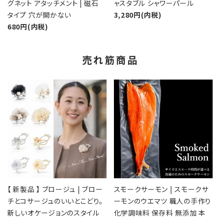
グネット アタッチメント | 磁石
ャスタブル シャワーパール
タイプ 穴が開かない
3,280円(内税)
680円(内税)
売れ筋商品
favorite
favorite
【 新製品 】 ブロージュ | ブロー
スモークサーモン | スモークサ
チとコサージュのいいとこどり。
ーモンのウエマツ 職人の手作り
新しいオケージョンのスタイル
化学調味料 保存料 無添加 本