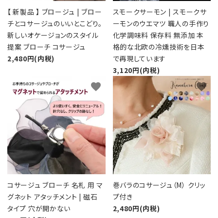
【 新製品 】 ブロージュ | ブロー
スモークサーモン | スモークサ
チとコサージュのいいとこどり。
ーモンのウエマツ 職人の手作り
新しいオケージョンのスタイル
化学調味料 保存料 無添加 本
提案 ブローチ コサージュ
格的な北欧の冷燻技術を日本
2,480円(内税)
で再現しています
3,120円(内税)
favorite
favorite
コサージュ ブローチ 名札 用 マ
巻バラのコサージュ（M） クリッ
グネット アタッチメント | 磁石
プ付き
タイプ 穴が開かない
2,480円(内税)