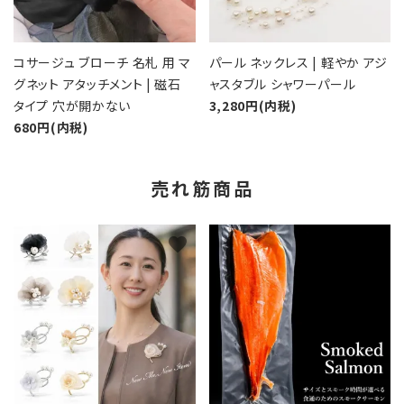
コサージュ ブローチ 名札 用 マ
パール ネックレス | 軽やか アジ
グネット アタッチメント | 磁石
ャスタブル シャワーパール
タイプ 穴が開かない
3,280円(内税)
680円(内税)
売れ筋商品
favorite
favorite