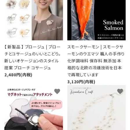
【 新製品 】 ブロージュ | ブロー
スモークサーモン | スモークサ
チとコサージュのいいとこどり。
ーモンのウエマツ 職人の手作り
新しいオケージョンのスタイル
化学調味料 保存料 無添加 本
提案 ブローチ コサージュ
格的な北欧の冷燻技術を日本
2,480円(内税)
で再現しています
3,120円(内税)
favorite
favorite