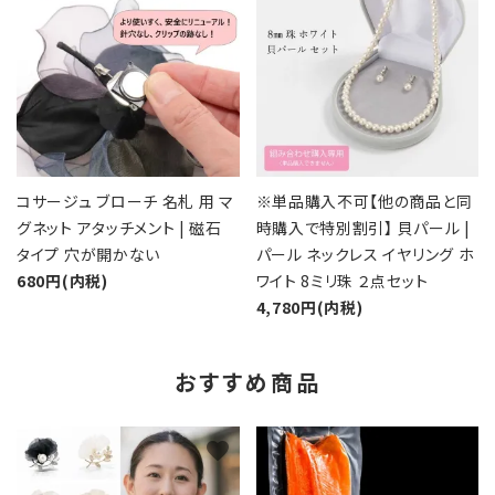
コサージュ ブローチ 名札 用 マ
※単品購入不可【他の商品と同
グネット アタッチメント | 磁石
時購入で特別割引】 貝パール |
タイプ 穴が開かない
パール ネックレス イヤリング ホ
680円(内税)
ワイト 8ミリ珠 ２点セット
4,780円(内税)
おすすめ商品
favorite
favorite