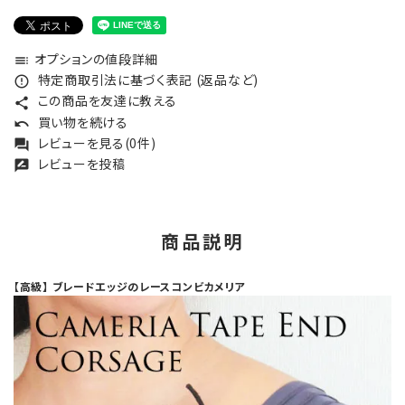
オプションの値段詳細
toc
特定商取引法に基づく表記 (返品など)
error_outline
この商品を友達に教える
share
買い物を続ける
undo
レビューを見る(0件)
forum
レビューを投稿
rate_review
商品説明
【高級】 ブレードエッジのレースコンビカメリア