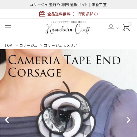
コサージュ 髪飾り 専門 通販サイト | 鎌倉工芸
card_giftcard
全品送料無料
（一部商品除く）
0
ACCOUNT MENU
TOP
>
コサージュ
>
コサージュ カメリア
ようこそ ゲスト 様
meeting_room
person
ログイン
新規会員登録
最近チェックした商品