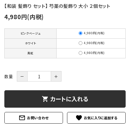
【和装 髪飾り セット】 芍薬の髪飾り 大小 ２個セット
4,980円(内税)
4,980円(内税)
ピンクベージュ
4,980円(内税)
ホワイト
4,980円(内税)
真紅
数量
－
＋
カートに入れる
shopping_cart
mail_outline
favorite
お問い合わせ