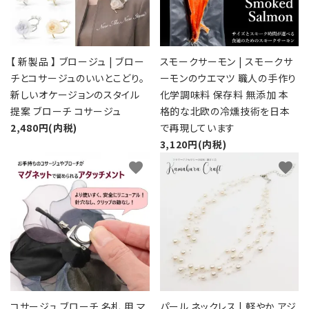
【 新製品 】 ブロージュ | ブロー
スモークサーモン | スモークサ
チとコサージュのいいとこどり。
ーモンのウエマツ 職人の手作り
新しいオケージョンのスタイル
化学調味料 保存料 無添加 本
提案 ブローチ コサージュ
格的な北欧の冷燻技術を日本
2,480円(内税)
で再現しています
3,120円(内税)
favorite
favorite
コサージュ ブローチ 名札 用 マ
パール ネックレス | 軽やか アジ