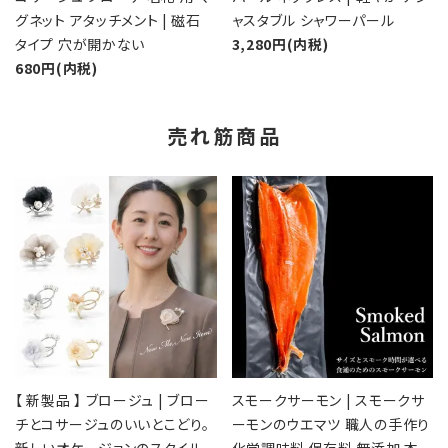
グネット アタッチメント | 磁石
ャスタブル シャワーパール
タイプ 穴が開かない
3,280円(内税)
680円(内税)
売れ筋商品
favorite
favorite
【 新製品 】 ブロージュ | ブロー
スモークサーモン | スモークサ
チとコサージュのいいとこどり。
ーモンのウエマツ 職人の手作り
新しいオケージョンのスタイル
化学調味料 保存料 無添加 本