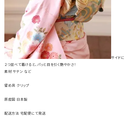
サイドに
２つ並べて着けると、パッと目を引く艶やかさ！
素材
サテン など
留め具
クリップ
原産国
日本製
配送方法
宅配便にて発送