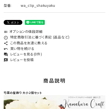
型番:
wa_clip_shakuyaku
オプションの値段詳細
toc
特定商取引法に基づく表記 (返品など)
error_outline
この商品を友達に教える
share
買い物を続ける
undo
レビューを見る(0件)
forum
レビューを投稿
rate_review
商品説明
芍薬の髪飾り 大小２個セット