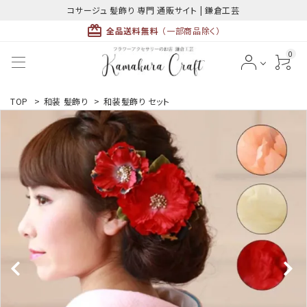
コサージュ 髪飾り 専門 通販サイト | 鎌倉工芸
card_giftcard
全品送料無料
（一部商品除く）
0
ACCOUNT MENU
TOP
>
和装 髪飾り
>
和装髪飾り セット
ようこそ ゲスト 様
meeting_room
person
ログイン
新規会員登録
最近チェックした商品