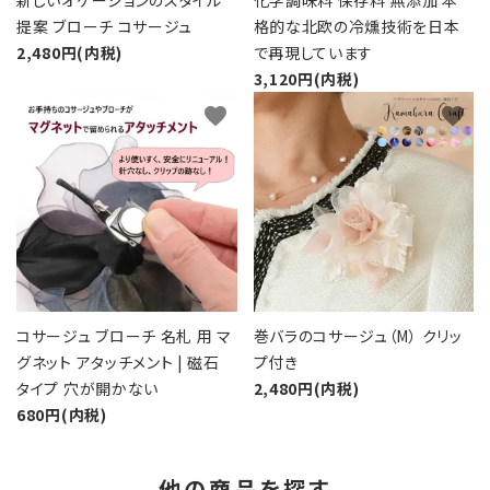
提案 ブローチ コサージュ
格的な北欧の冷燻技術を日本
2,480円(内税)
で再現しています
3,120円(内税)
favorite
favorite
コサージュ ブローチ 名札 用 マ
巻バラのコサージュ（M） クリッ
グネット アタッチメント | 磁石
プ付き
タイプ 穴が開かない
2,480円(内税)
680円(内税)