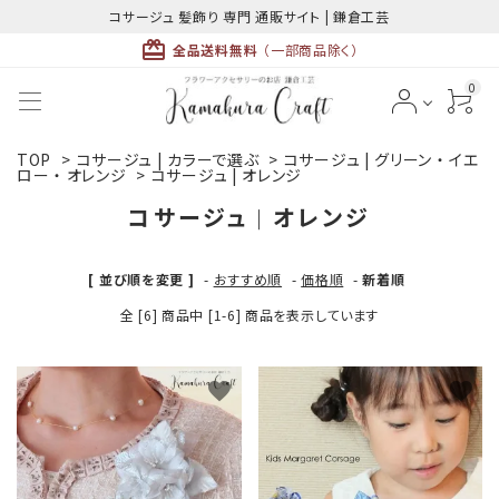
コサージュ 髪飾り 専門 通販サイト | 鎌倉工芸
card_giftcard
全品送料無料
（一部商品除く）
0
TOP
>
コサージュ | カラーで選ぶ
>
コサージュ | グリーン ・ イエ
ACCOUNT MENU
ロー ・ オレンジ
>
コサージュ | オレンジ
ようこそ ゲスト 様
コサージュ | オレンジ
meeting_room
person
ログイン
新規会員登録
[ 並び順を変更 ]
-
おすすめ順
-
価格順
-
新着順
全 [6] 商品中 [1-6] 商品を表示しています
favorite
favorite
最近チェックした商品