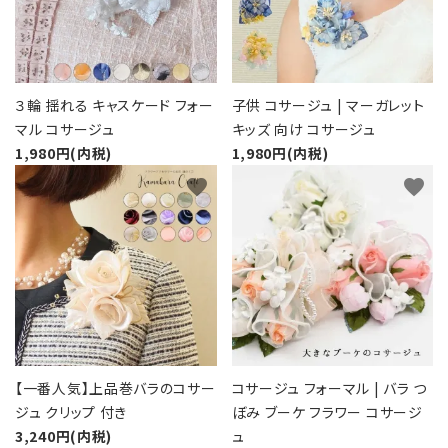
カテゴリーから探す
コサージュの色から探す
３輪 揺れる キャスケード フォー
子供 コサージュ | マーガレット
和装髪飾りの色から探す
マル コサージュ
キッズ 向け コサージュ
1,980円(内税)
1,980円(内税)
シーンから探す
favorite
favorite
コンテンツ
【一番人気】上品巻バラのコサー
コサージュ フォーマル | バラ つ
ジュ クリップ 付き
ぼみ ブーケ フラワー コサージ
3,240円(内税)
ュ