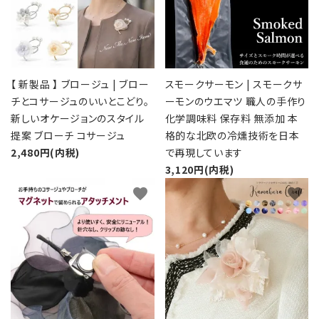
【 新製品 】 ブロージュ | ブロー
スモークサーモン | スモークサ
チとコサージュのいいとこどり。
ーモンのウエマツ 職人の手作り
新しいオケージョンのスタイル
化学調味料 保存料 無添加 本
提案 ブローチ コサージュ
格的な北欧の冷燻技術を日本
2,480円(内税)
で再現しています
3,120円(内税)
favorite
favorite