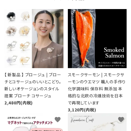
favorite
favorite
【 新製品 】 ブロージュ | ブロー
スモークサーモン | スモークサ
チとコサージュのいいとこどり。
ーモンのウエマツ 職人の手作り
新しいオケージョンのスタイル
化学調味料 保存料 無添加 本
提案 ブローチ コサージュ
格的な北欧の冷燻技術を日本
2,480円(内税)
で再現しています
3,120円(内税)
favorite
favorite