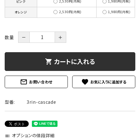
2,530円(内税)
1,980円(内税)
ピンク
2,530円(内税)
1,980円(内税)
オレンジ
数量
－
＋
カートに入れる
shopping_cart
mail_outline
favorite
お問い合わせ
型番:
3rin-cascade
オプションの値段詳細
toc