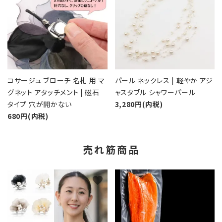
コサージュ ブローチ 名札 用 マ
パール ネックレス | 軽やか アジ
グネット アタッチメント | 磁石
ャスタブル シャワーパール
タイプ 穴が開かない
3,280円(内税)
680円(内税)
売れ筋商品
favorite
favorite