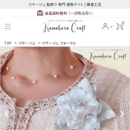
コサージュ 髪飾り 専門 通販サイト | 鎌倉工芸
card_giftcard
全品送料無料
（一部商品除く）
0
ACCOUNT MENU
TOP
>
コサージュ
>
コサージュ フォーマル
ようこそ ゲスト 様
meeting_room
person
ログイン
新規会員登録
最近チェックした商品