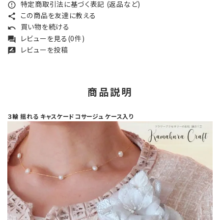
特定商取引法に基づく表記 (返品など)
error_outline
この商品を友達に教える
share
買い物を続ける
undo
レビューを見る(0件)
forum
レビューを投稿
rate_review
商品説明
３輪 揺れる キャスケードコサージュ ケース入り