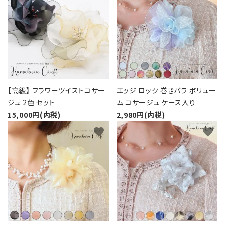
【高級】 フラワーツイストコサー
エッジ ロック 巻きバラ ボリュー
ジュ 2色 セット
ム コサージュ ケース入り
15,000円(内税)
2,980円(内税)
favorite
favorite