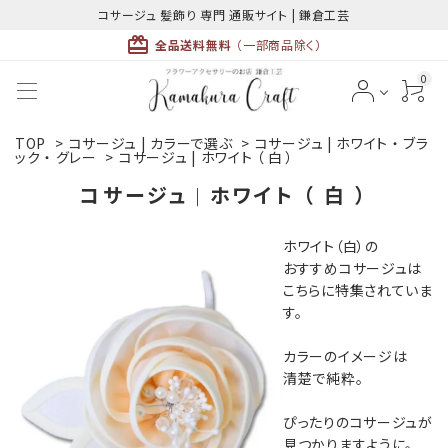
コサージュ 髪飾り 専門 通販サイト | 鎌倉工芸
card_giftcard
全品送料無料
（一部商品除く）
0
TOP
>
コサージュ | カラーで選ぶ
>
コサージュ | ホワイト ・ ブラ
ACCOUNT MENU
ック ・ グレー
>
コサージュ | ホワイト （ 白 ）
ようこそ ゲスト 様
コサージュ | ホワイト （ 白 ）
meeting_room
person
ログイン
新規会員登録
ホワイト（白）の
おすすめコサージュは
こちらに特集されていま
す。
カラーのイメージは
清楚で純粋。
最近チェックした商品
ぴったりのコサージュが
見つかりますように。