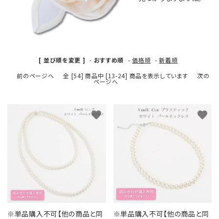
カテゴリーから探す
コサージュの色から探す
和装髪飾りの色から探す
[ 並び順を変更 ]
-
おすすめ順
-
価格順
-
新着順
前のページへ
全 [54] 商品中 [13-24] 商品を表示しています
次の
シーンから探す
ページへ
コンテンツ
favorite
favorite
※単品購入不可【他の商品と同
※単品購入不可【他の商品と同