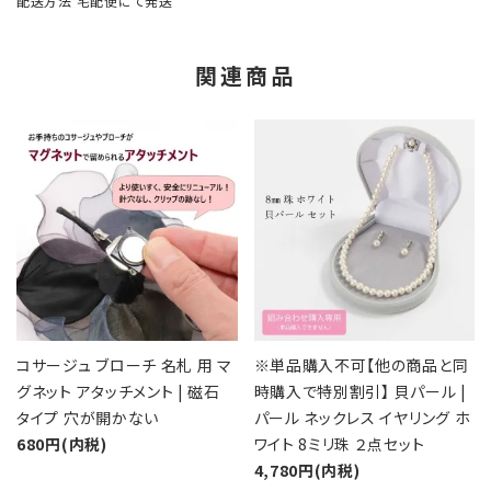
配送方法
宅配便にて発送
関連商品
コサージュ ブローチ 名札 用 マ
※単品購入不可【他の商品と同
グネット アタッチメント | 磁石
時購入で特別割引】 貝パール |
タイプ 穴が開かない
パール ネックレス イヤリング ホ
680円(内税)
ワイト 8ミリ珠 ２点セット
4,780円(内税)