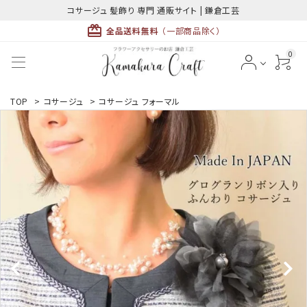
コサージュ 髪飾り 専門 通販サイト | 鎌倉工芸
card_giftcard
全品送料無料
（一部商品除く）
0
ACCOUNT MENU
TOP
>
コサージュ
>
コサージュ フォーマル
ようこそ ゲスト 様
meeting_room
person
ログイン
新規会員登録
最近チェックした商品