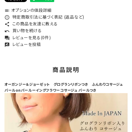
オプションの値段詳細
toc
特定商取引法に基づく表記 (返品など)
error_outline
この商品を友達に教える
share
買い物を続ける
undo
レビューを見る(0件)
forum
レビューを投稿
rate_review
商品説明
オーガンジー＆ジョーゼット グログランリボンつき ふんわりコサージュ
パールonパールーイングフラワーコサージュ パールつき