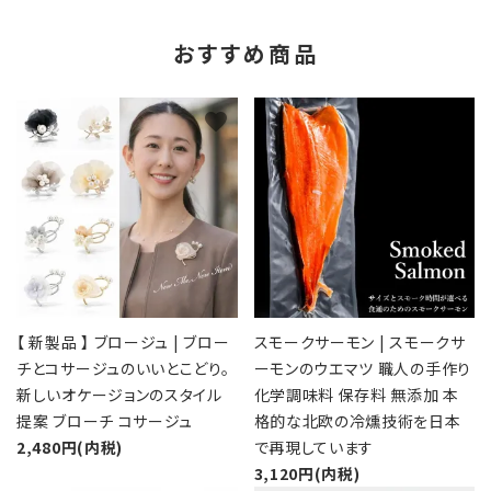
おすすめ商品
favorite
favorite
【 新製品 】 ブロージュ | ブロー
スモークサーモン | スモークサ
チとコサージュのいいとこどり。
ーモンのウエマツ 職人の手作り
新しいオケージョンのスタイル
化学調味料 保存料 無添加 本
提案 ブローチ コサージュ
格的な北欧の冷燻技術を日本
2,480円(内税)
で再現しています
3,120円(内税)