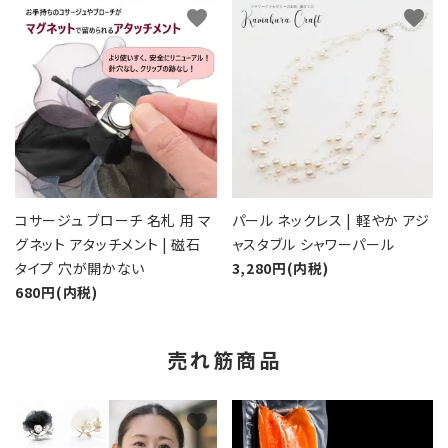
favorite
favorite
コサージュ ブローチ 名札 用 マ
パール ネックレス | 軽やか アジ
グネット アタッチメント | 磁石
ャスタブル シャワーパール
タイプ 穴が開かない
3,280円(内税)
680円(内税)
売れ筋商品
favorite
favorite