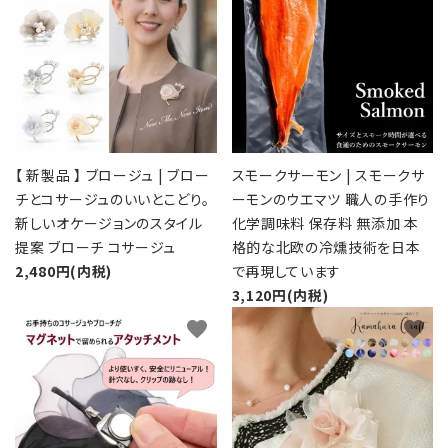
【 新製品 】 ブロージュ | ブロー
スモークサーモン | スモークサ
チとコサージュのいいとこどり。
ーモンのウエマツ 職人の手作り
新しいオケージョンのスタイル
化学調味料 保存料 無添加 本
提案 ブローチ コサージュ
格的な北欧の冷燻技術を日本
2,480円(内税)
で再現しています
3,120円(内税)
favorite
favorite