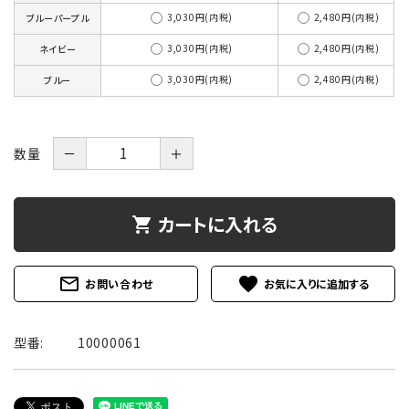
3,030円(内税)
2,480円(内税)
ブルーパープル
3,030円(内税)
2,480円(内税)
ネイビー
3,030円(内税)
2,480円(内税)
ブルー
数量
－
＋
カートに入れる
shopping_cart
mail_outline
favorite
お問い合わせ
型番:
10000061