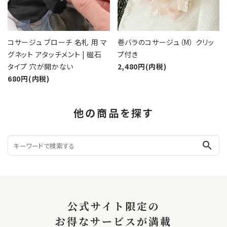
コサージュ ブローチ 名札 用 マ
巻バラのコサージュ（M） クリッ
グネット アタッチメント | 磁石
プ付き
タイプ 穴が開かない
2,480円(内税)
680円(内税)
他の商品を探す
search
公式サイト限定の
お得なサービスが満載