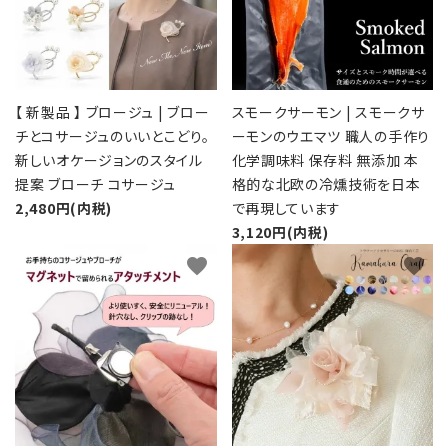
【 新製品 】 ブロージュ | ブロー
スモークサーモン | スモークサ
チとコサージュのいいとこどり。
ーモンのウエマツ 職人の手作り
新しいオケージョンのスタイル
化学調味料 保存料 無添加 本
提案 ブローチ コサージュ
格的な北欧の冷燻技術を日本
2,480円(内税)
で再現しています
3,120円(内税)
favorite
favorite