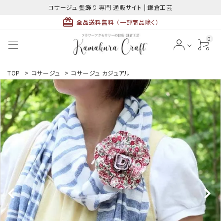
コサージュ 髪飾り 専門 通販サイト | 鎌倉工芸
card_giftcard
全品送料無料
（一部商品除く）
0
ACCOUNT MENU
TOP
>
コサージュ
>
コサージュ カジュアル
ようこそ ゲスト 様
meeting_room
person
ログイン
新規会員登録
最近チェックした商品