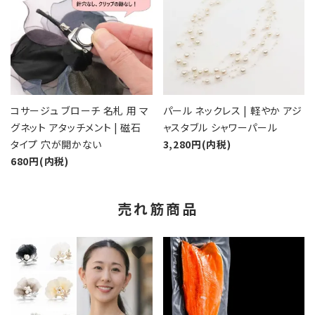
コサージュ ブローチ 名札 用 マ
パール ネックレス | 軽やか アジ
グネット アタッチメント | 磁石
ャスタブル シャワーパール
タイプ 穴が開かない
3,280円(内税)
680円(内税)
売れ筋商品
favorite
favorite