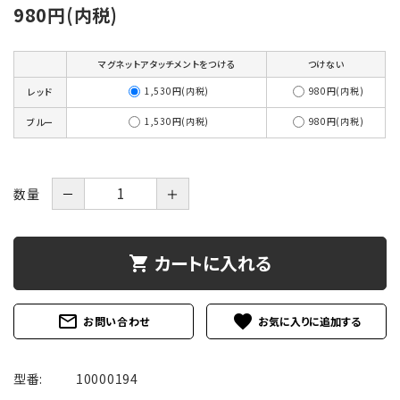
980円(内税)
マグネットアタッチメントをつける
つけない
1,530円(内税)
980円(内税)
レッド
1,530円(内税)
980円(内税)
ブルー
数量
－
＋
カートに入れる
shopping_cart
mail_outline
favorite
お問い合わせ
型番:
10000194