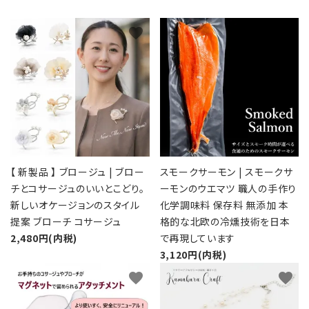
favorite
favorite
【 新製品 】 ブロージュ | ブロー
スモークサーモン | スモークサ
チとコサージュのいいとこどり。
ーモンのウエマツ 職人の手作り
新しいオケージョンのスタイル
化学調味料 保存料 無添加 本
提案 ブローチ コサージュ
格的な北欧の冷燻技術を日本
2,480円(内税)
で再現しています
3,120円(内税)
favorite
favorite