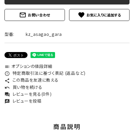
mail_outline
favorite
お問い合わせ
型番:
kz_asagao_gara
オプションの値段詳細
toc
特定商取引法に基づく表記 (返品など)
error_outline
この商品を友達に教える
share
買い物を続ける
undo
レビューを見る(0件)
forum
レビューを投稿
rate_review
商品説明