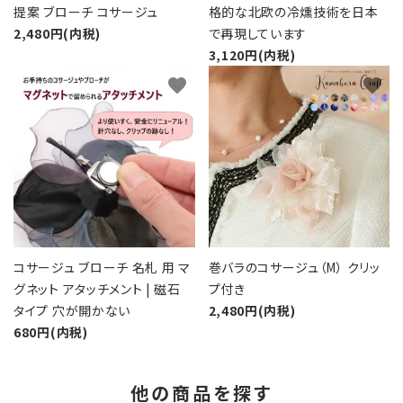
提案 ブローチ コサージュ
格的な北欧の冷燻技術を日本
2,480円(内税)
で再現しています
3,120円(内税)
favorite
favorite
コサージュ ブローチ 名札 用 マ
巻バラのコサージュ（M） クリッ
グネット アタッチメント | 磁石
プ付き
タイプ 穴が開かない
2,480円(内税)
680円(内税)
他の商品を探す