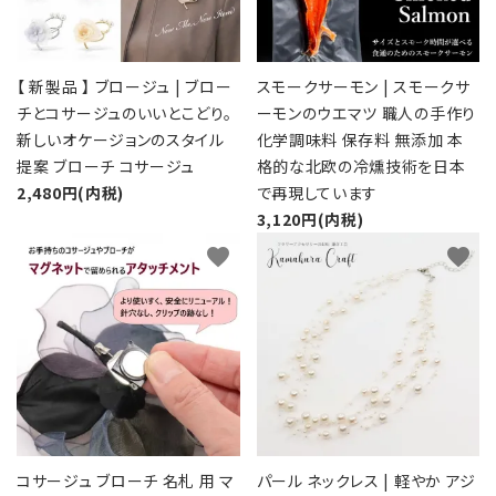
【 新製品 】 ブロージュ | ブロー
スモークサーモン | スモークサ
チとコサージュのいいとこどり。
ーモンのウエマツ 職人の手作り
新しいオケージョンのスタイル
化学調味料 保存料 無添加 本
提案 ブローチ コサージュ
格的な北欧の冷燻技術を日本
2,480円(内税)
で再現しています
3,120円(内税)
favorite
favorite
コサージュ ブローチ 名札 用 マ
パール ネックレス | 軽やか アジ