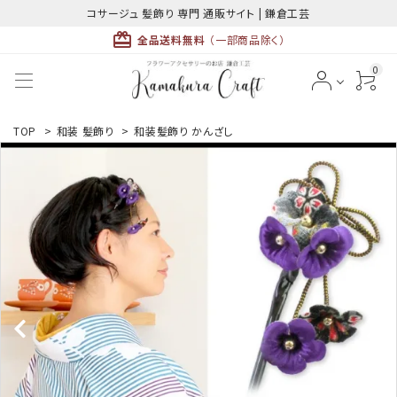
コサージュ 髪飾り 専門 通販サイト | 鎌倉工芸
card_giftcard
全品送料無料
（一部商品除く）
0
ACCOUNT MENU
TOP
>
和装 髪飾り
>
和装髪飾り かんざし
ようこそ ゲスト 様
meeting_room
person
ログイン
新規会員登録
最近チェックした商品