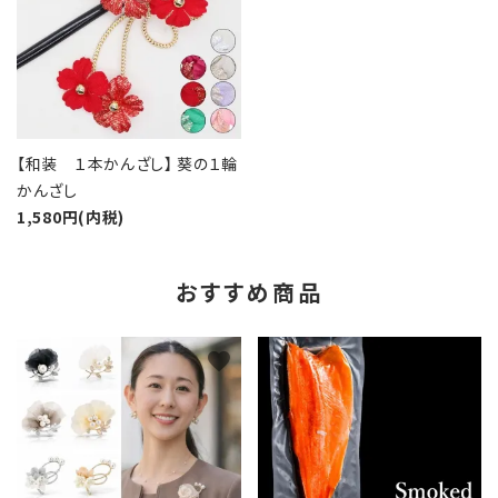
【和装 １本かんざし】 葵の１輪
かんざし
1,580円(内税)
おすすめ商品
favorite
favorite