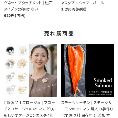
グネット アタッチメント | 磁石
ャスタブル シャワーパール
タイプ 穴が開かない
3,280円(内税)
680円(内税)
売れ筋商品
favorite
favorite
【 新製品 】 ブロージュ | ブロー
スモークサーモン | スモークサ
チとコサージュのいいとこどり。
ーモンのウエマツ 職人の手作り
新しいオケージョンのスタイル
化学調味料 保存料 無添加 本