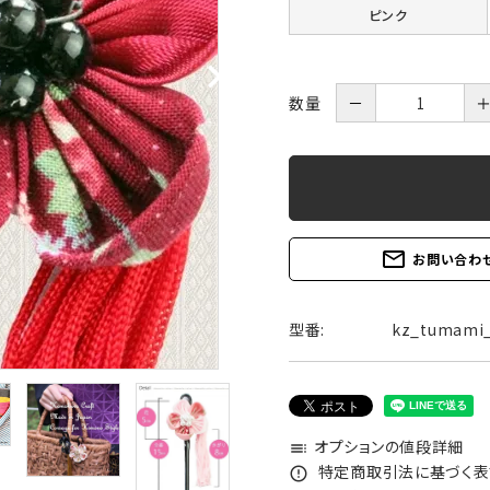
ピンク
数量
－
ブラック
レッ
ブルー
パー
オレンジ
mail_outline
お問い合わ
型番:
kz_tumami_
オプションの値段詳細
toc
特定商取引法に基づく表記
error_outline