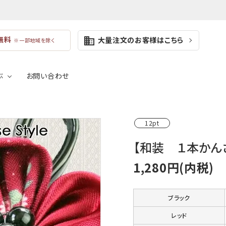
無料
大量注文のお客様はこちら
business
※一部地域を除く
ぶ
お問い合わせ
業式向けのコサージュ
成人式向けの髪飾り
ールアクセサリー
コサージュケース
12pt
けのコサージュ
浴衣・着物向けの髪飾り
ブラック
グレ
【和装 １本かん
利な付属品
1,280円(内税)
ネイビー
ブル
イエロー
オレ
ブラック
レッド
ブラウン
ベー