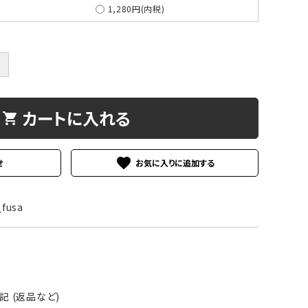
1,280円(内税)
＋
ド
ベージュ
カートに入れる
プル
shopping_cart
グリーン
favorite
せ
fusa
 (返品など)