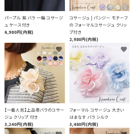
パープル 紫 バラ 一輪 コサージ
コサージュ | パンジー モチーフ
ュ ケース付き
の フォーマルコサージュ クリッ
6,980円(内税)
プ付き
2,980円(内税)
favorite
favorite
【一番人気】上品巻バラのコサー
フォーマル コサージュ 大きい
ジュ クリップ 付き
はまなす バラ シルク
3,240円(内税)
3,480円(内税)