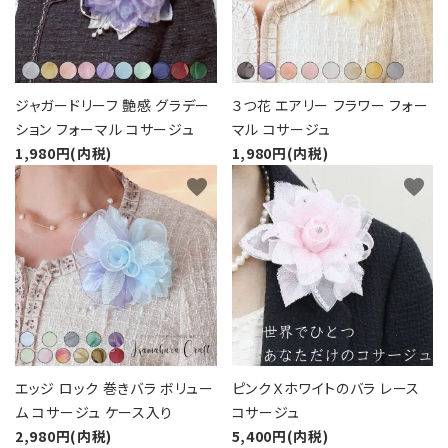
カテゴリーから探す
コサージュの色から探す
ジャガードリーフ 艶感 グラデー
３つ花 エアリー フラワー フォー
和装髪飾りの色から探す
ション フォーマル コサージュ
マル コサージュ
1,980円(内税)
1,980円(内税)
シーンから探す
favorite
favorite
コンテンツ
エッジ ロック 巻きバラ ボリュー
ピンクＸホワイトのバラ レース
ム コサージュ ケース入り
コサージュ
2,980円(内税)
5,400円(内税)