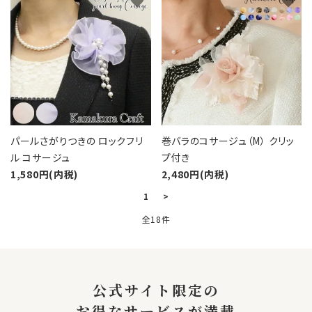
favorite
favorite
パールさがりつきの ロックフリ
巻バラのコサージュ（M） クリッ
ル コサージュ
プ付き
1,580円(内税)
2,480円(内税)
1
>
全18件
キーワード
公式サイト限定の
お得なサービスが満載