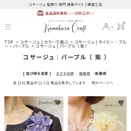
コサージュ 髪飾り 専門 通販サイト | 鎌倉工芸
card_giftcard
全品送料無料
（一部商品除く）
0
TOP
>
コサージュ | カラーで選ぶ
>
コサージュ | ネイビー ・ ブル
ACCOUNT MENU
ー ・ パープル
>
コサージュ | パープル （ 紫 ）
ようこそ ゲスト 様
コサージュ | パープル （ 紫 ）
meeting_room
person
ログイン
新規会員登録
[ 並び順を変更 ]
-
おすすめ順
-
価格順
-
新着順
全 [18] 商品中 [1-12] 商品を表示しています
次のページへ
favorite
favorite
最近チェックした商品