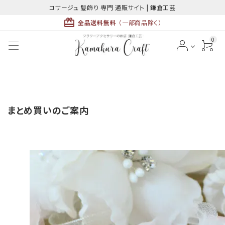
コサージュ 髪飾り 専門 通販サイト | 鎌倉工芸
card_giftcard
全品送料無料
（一部商品除く）
0
ACCOUNT MENU
ようこそ ゲスト 様
まとめ買いのご案内
meeting_room
person
ログイン
新規会員登録
最近チェックした商品