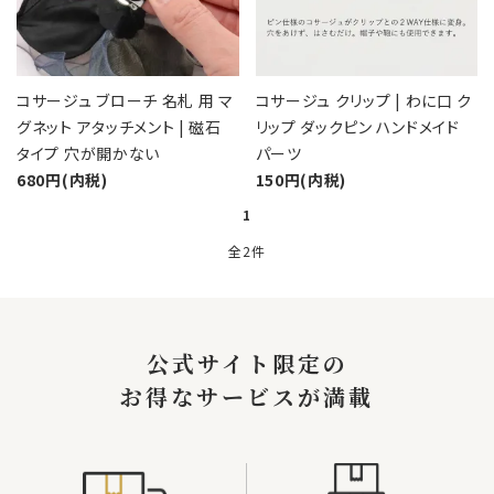
カテゴリーから探す
コサージュの色から探す
コサージュ ブローチ 名札 用 マ
コサージュ クリップ | わに口 ク
グネット アタッチメント | 磁石
リップ ダックピン ハンドメイド
和装髪飾りの色から探す
タイプ 穴が開かない
パーツ
680円(内税)
150円(内税)
シーンから探す
1
コンテンツ
全2件
キーワード
公式サイト限定の
お得なサービスが満載
カテゴリー