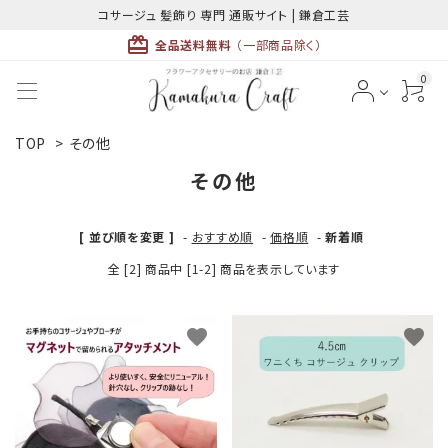
コサージュ 髪飾り 専門 通販サイト | 鎌倉工芸
card_giftcard
全品送料無料
（一部商品除く）
0
TOP
>
その他
ACCOUNT MENU
ようこそ ゲスト 様
その他
meeting_room
person
ログイン
新規会員登録
[ 並び順を変更 ]
-
おすすめ順
-
価格順
-
新着順
全 [2] 商品中 [1-2] 商品を表示しています
favorite
favorite
最近チェックした商品